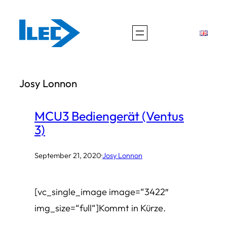
Zum
Inhalt
springen
Josy Lonnon
MCU3 Bediengerät (Ventus
3)
September 21, 2020
·
Josy Lonnon
[vc_single_image image=“3422″
img_size=“full“]Kommt in Kürze.